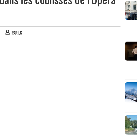
4
PAR
LC