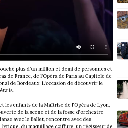
ouché plus d'un million et demi de personnes et
s de France, de l'Opéra de Paris au Capitole de
onal de Bordeaux. L'occasion de découvrir le
tails.
t les enfants de la Maîtrise de l'Opéra de Lyon,
ouverte de la scène et de la fosse d'orchestre
danse avec le Ballet, rencontre avec des
lyrique, du maquillage coiffure, un régisseur de