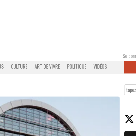
Se con
US
CULTURE
ART DE VIVRE
POLITIQUE
VIDÉOS