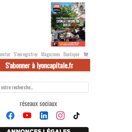
Voir
necter
S’enregistrer
Magazines
Boutique
le
S'abonner à lyoncapitale.fr
panier
réseaux sociaux