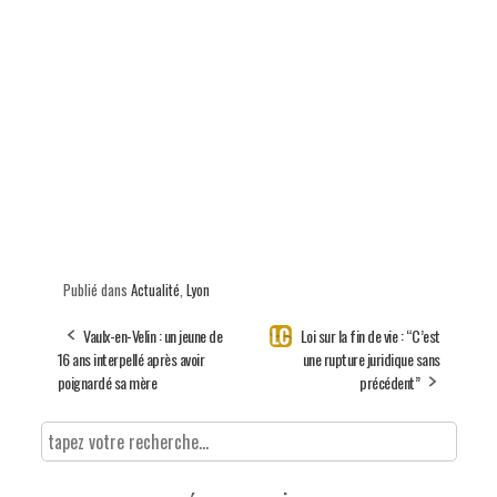
Publié dans
Actualité
,
Lyon
Vaulx-en-Velin : un jeune de
Loi sur la fin de vie : “C’est
16 ans interpellé après avoir
une rupture juridique sans
poignardé sa mère
précédent”