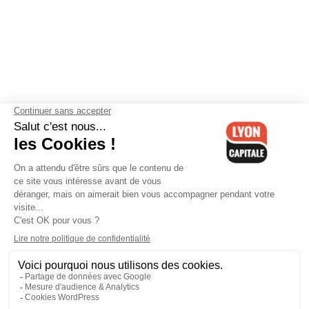
Contactez-nous
-
Mentions légales
-
CGV
-
Politique de
confidentialité
-
Gestion des cookies
-
Lyon Capitale TV
-
Archives
Lyon Capitale