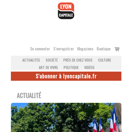
Accéder
au
contenu
Voir
Se connecter
S’enregistrer
Magazines
Boutique
le
ACTUALITÉS
SOCIÉTÉ
PRÈS DE CHEZ VOUS
CULTURE
panier
ART DE VIVRE
POLITIQUE
VIDÉOS
S'abonner à lyoncapitale.fr
ACTUALITÉ