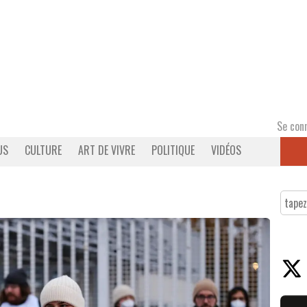
Se con
US
CULTURE
ART DE VIVRE
POLITIQUE
VIDÉOS