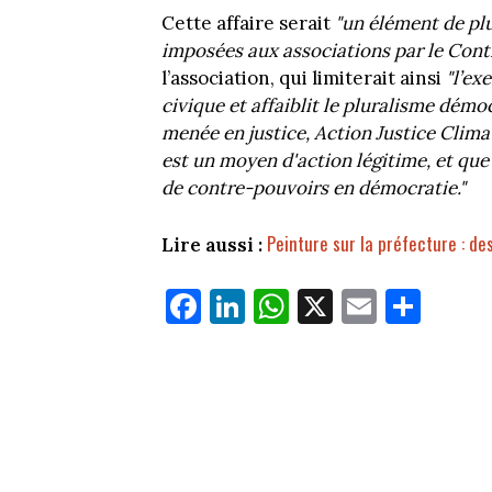
Cette affaire serait
"un élément de plu
imposées aux associations par le Con
l’association, qui limiterait ainsi
"l’ex
civique et affaiblit le pluralisme démo
menée en justice, Action Justice Clima
est un moyen d'action légitime, et que
de contre-pouvoirs en démocratie."
Peinture sur la préfecture : de
Lire aussi :
Fa
Li
W
X
E
Pa
ce
nk
ha
m
rt
bo
ed
ts
ail
ag
ok
In
Ap
er
p