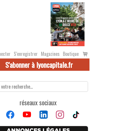
Voir
necter
S’enregistrer
Magazines
Boutique
le
S'abonner à lyoncapitale.fr
panier
réseaux sociaux