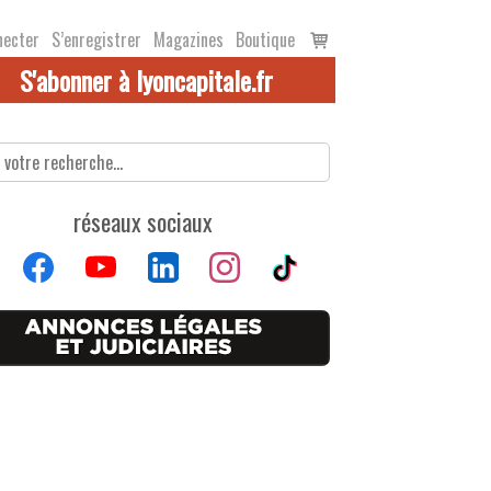
Voir
necter
S’enregistrer
Magazines
Boutique
le
S'abonner à lyoncapitale.fr
panier
réseaux sociaux