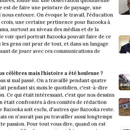
années, fondé sur une observation quotidienne
ée est de faire une peinture de paysage, une
nous entoure. On évoque le travail, l'éducation
, je crois, une certaine pertinence pour Bazooka à
ama, surtout au niveau des médias et de la
de voir quel portrait Bazooka pouvait faire de ce
les gens ont peur de tout, et dans un langage
ressant de jouer avec ces communications de
s célèbres mais l'histoire a été houleuse ?
pas si mal passé. On a travaillé pendant quatre
it pendant six mois le quotidien, c'est-à-dire
ion. Ce qui était intéressant, c'est que nos dessins
On était confrontés à des comités de rédaction
e Bazooka soit exclu, d'autres que Bazooka reste.
is on n'aurait pas pu travailler aussi longtemps
ette passion. Pour tout vous dire, quand on est