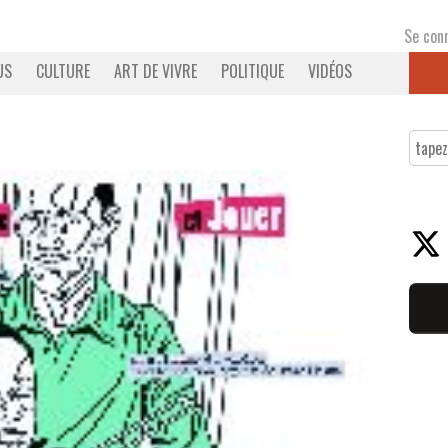
Se con
US
CULTURE
ART DE VIVRE
POLITIQUE
VIDÉOS