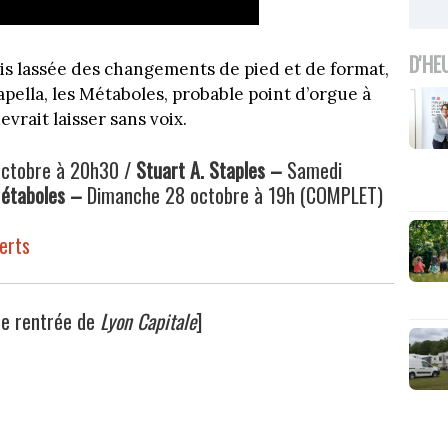
D'HE
is lassée des changements de pied et de format,
apella, les Métaboles, probable point d’orgue à
vrait laisser sans voix.
octobre à 20h30 /
Stuart A. Staples –
Samedi
Métaboles –
Dimanche 28 octobre à 19h (COMPLET)
erts
de rentrée de
Lyon Capitale
]