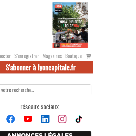
Voir
necter
S’enregistrer
Magazines
Boutique
le
S'abonner à lyoncapitale.fr
panier
réseaux sociaux