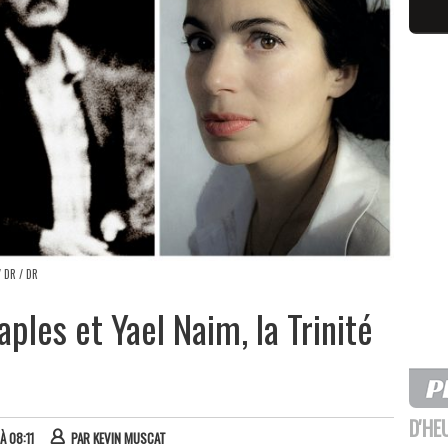
 DR / DR
aples et Yael Naim, la Trinité
D'HE
À 08:11
PAR
KEVIN MUSCAT