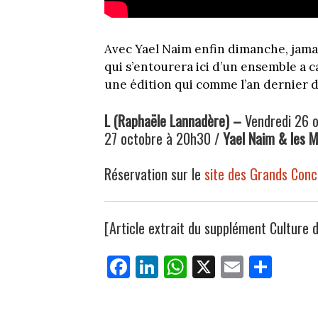
Avec Yael Naim enfin dimanche, jama
qui s’entourera ici d’un ensemble a c
une édition qui comme l’an dernier de
L (Raphaële Lannadère) –
Vendredi 26 
27 octobre à 20h30 /
Yael Naim & les 
Réservation sur le
site des Grands Conc
[Article extrait du supplément Culture 
Fa
Li
W
X
E
Pa
ce
nk
ha
m
rt
bo
ed
ts
ail
ag