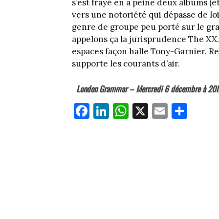
s’est frayé en à peine deux albums (e
vers une notoriété qui dépasse de lo
genre de groupe peu porté sur le gra
appelons ça la jurisprudence The XX.
espaces façon halle Tony-Garnier. Res
supporte les courants d’air.
London Grammar –
Mercredi 6 décembre à 20
Fa
Li
W
X
E
Pa
ce
nk
ha
m
rt
bo
ed
ts
ail
ag
ok
In
Ap
er
p