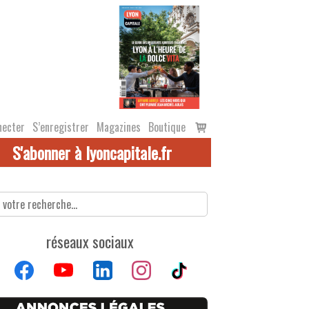
Voir
necter
S’enregistrer
Magazines
Boutique
le
S'abonner à lyoncapitale.fr
panier
réseaux sociaux