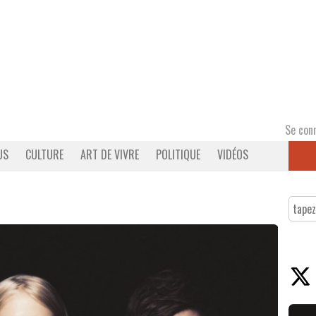
Se con
US
CULTURE
ART DE VIVRE
POLITIQUE
VIDÉOS