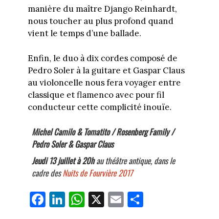
manière du maître Django Reinhardt,
nous toucher au plus profond quand
vient le temps d’une ballade.
Enfin, le duo à dix cordes composé de
Pedro Soler à la guitare et Gaspar Claus
au violoncelle nous fera voyager entre
classique et flamenco avec pour fil
conducteur cette complicité inouïe.
Michel Camilo & Tomatito / Rosenberg Family /
Pedro Soler & Gaspar Claus
Jeudi 13 juillet à 20h
au théâtre antique, dans le
cadre des
Nuits de Fourvière 2017
Fa
Li
W
X
E
Pa
ce
nk
ha
m
rt