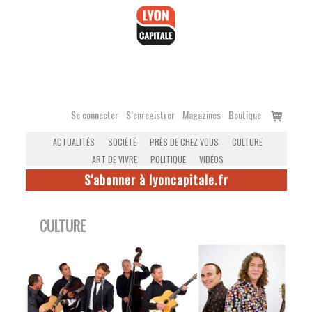
Accéder
au
contenu
Voir
Se connecter
S’enregistrer
Magazines
Boutique
le
ACTUALITÉS
SOCIÉTÉ
PRÈS DE CHEZ VOUS
CULTURE
panier
ART DE VIVRE
POLITIQUE
VIDÉOS
S'abonner à lyoncapitale.fr
CULTURE