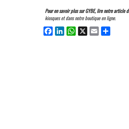
Pour en savoir plus sur GYBE, lire notre article
kiosques et dans notre boutique en ligne.
Fa
Li
W
X
E
Pa
ce
nk
ha
m
rt
bo
ed
ts
ail
ag
ok
In
Ap
er
p