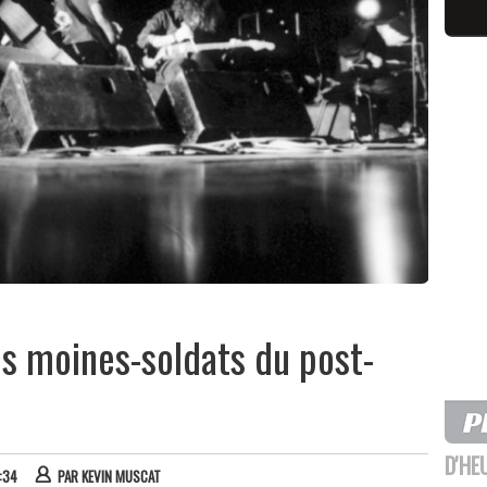
es moines-soldats du post-
D'HE
6:34
PAR
KEVIN MUSCAT