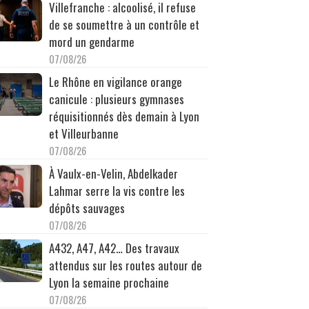
Villefranche : alcoolisé, il refuse
de se soumettre à un contrôle et
mord un gendarme
07/08/26
Le Rhône en vigilance orange
canicule : plusieurs gymnases
réquisitionnés dès demain à Lyon
et Villeurbanne
07/08/26
À Vaulx-en-Velin, Abdelkader
Lahmar serre la vis contre les
dépôts sauvages
07/08/26
A432, A47, A42… Des travaux
attendus sur les routes autour de
Lyon la semaine prochaine
07/08/26