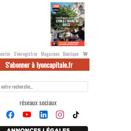
Voir
necter
S’enregistrer
Magazines
Boutique
le
S'abonner à lyoncapitale.fr
panier
réseaux sociaux