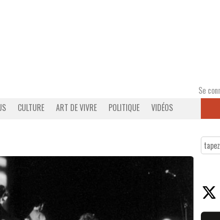
Se con
US
CULTURE
ART DE VIVRE
POLITIQUE
VIDÉOS