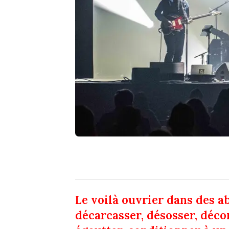
Le voilà ouvrier dans des a
décarcasser, désosser, déco