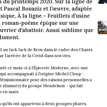
n du printemps 2020. Sur la ligne de
t Pascal Bouaziz et l’œuvre, adaptée
ique, À la ligne – Feuillets d’usine
s, roman-poème épique sur une
ouvrier d’abattoir. Aussi sublime que
olument.
0 au Jack Jack de Bron dans le cadre des Chants
r l’arrivée de la Covid dans nos vies.
nté ce mois-ci à l’Épicerie Moderne, avec une
c qui accompagnait à l’origine Michel Cloup –
 démissionnaire pour des raisons personnelles a
me (damnée) du groupe Mendelson – qui fait
n en mars.
 qu’ils ont appartenu à deux groupes phares,