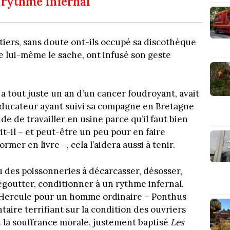
 rythme infernal
tiers, sans doute ont-ils occupé sa discothèque
que lui-même le sache, ont infusé son geste
 tout juste un an d’un cancer foudroyant, avait
éducateur ayant suivi sa compagne en Bretagne
ide de travailler en usine parce qu’il faut bien
it-il – et peut-être un peu pour en faire
rmer en livre –, cela l’aidera aussi à tenir.
u des poissonneries à décarcasser, désosser,
goutter, conditionner à un rythme infernal.
’Hercule pour un homme ordinaire – Ponthus
aire terrifiant sur la condition des ouvriers
t la souffrance morale, justement baptisé
Les