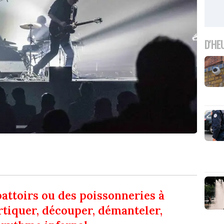
D'HE
battoirs ou des poissonneries à
rtiquer, découper, démanteler,