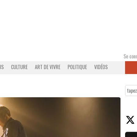
Se con
US
CULTURE
ART DE VIVRE
POLITIQUE
VIDÉOS