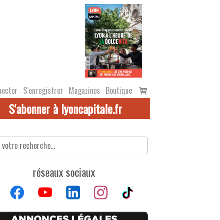
Voir
necter
S’enregistrer
Magazines
Boutique
le
S'abonner à lyoncapitale.fr
panier
réseaux sociaux