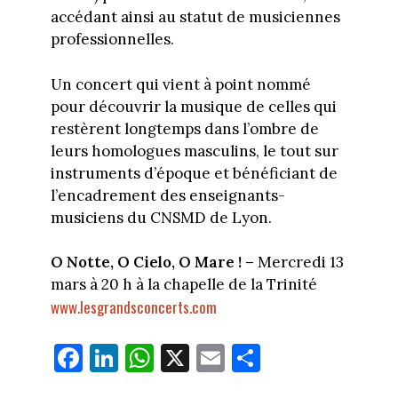
accédant ainsi au statut de musiciennes
professionnelles.
Un concert qui vient à point nommé
pour découvrir la musique de celles qui
restèrent longtemps dans l’ombre de
leurs homologues masculins, le tout sur
instruments d’époque et bénéficiant de
l’encadrement des enseignants-
musiciens du CNSMD de Lyon.
O Notte, O Cielo, O Mare ! –
Mercredi 13
mars à 20 h à la chapelle de la Trinité
www.lesgrandsconcerts.com
Fa
Li
W
X
E
Pa
ce
nk
ha
m
rt