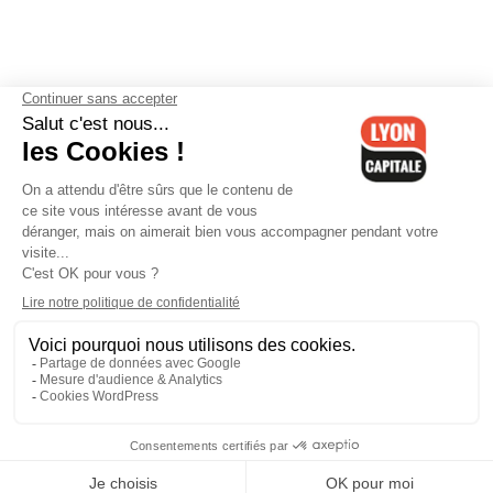
Contactez-nous
-
Mentions légales
-
CGV
-
Politique de
confidentialité
-
Gestion des cookies
-
Lyon Capitale TV
-
Archives
Lyon Capitale
Lyon Capitale - 51 avenue Maréchal Foch - CS 40091 - 69456 Lyon
Cedex 06