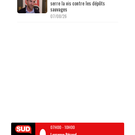
serre la vis contre les dépôts
sauvages
07/08/26
07H00
-
10H00
Laurence Péraud