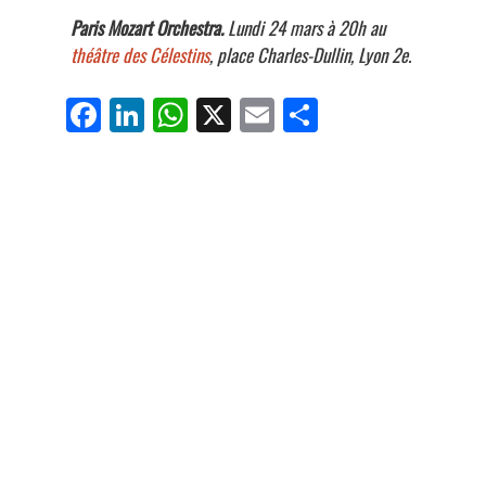
Paris Mozart Orchestra.
Lundi 24 mars à 20h au
théâtre des Célestins
, place Charles-Dullin, Lyon 2e.
Fa
Li
W
X
E
Pa
ce
nk
ha
m
rt
bo
ed
ts
ail
ag
ok
In
Ap
er
p