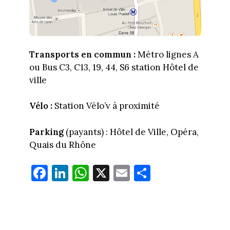
Transports en commun :
Métro lignes A
ou Bus C3, C13, 19, 44, S6 station Hôtel de
ville
Vélo :
Station Vélo’v à proximité
Parking
(payants) : Hôtel de Ville, Opéra,
Quais du Rhône
Fa
Li
W
X
E
Pa
ce
nk
ha
m
rt
bo
ed
ts
ail
ag
ok
In
Ap
er