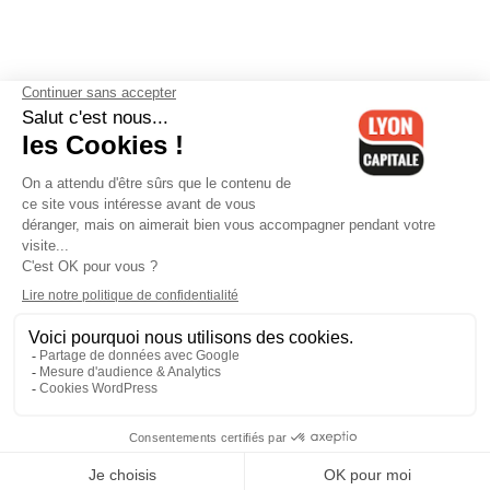
Contactez-nous
-
Mentions légales
-
CGV
-
Politique de
confidentialité
-
Gestion des cookies
-
Lyon Capitale TV
-
Archives
Lyon Capitale
Lyon Capitale - 51 avenue Maréchal Foch - CS 40091 - 69456 Lyon
Cedex 06