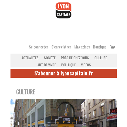
Accéder
au
contenu
Voir
Se connecter
S’enregistrer
Magazines
Boutique
le
ACTUALITÉS
SOCIÉTÉ
PRÈS DE CHEZ VOUS
CULTURE
panier
ART DE VIVRE
POLITIQUE
VIDÉOS
S'abonner à lyoncapitale.fr
CULTURE