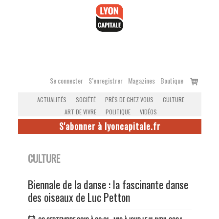
Accéder
au
contenu
Voir
Se connecter
S’enregistrer
Magazines
Boutique
le
ACTUALITÉS
SOCIÉTÉ
PRÈS DE CHEZ VOUS
CULTURE
panier
ART DE VIVRE
POLITIQUE
VIDÉOS
S'abonner à lyoncapitale.fr
CULTURE
Biennale de la danse : la fascinante danse
des oiseaux de Luc Petton