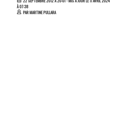
22 SEPTEMBRE 2012 À 20:01
- MIS À JOUR LE 11 AVRIL 2024
À 07:38
PAR
MARTINE PULLARA