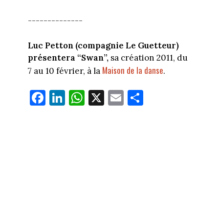
--------------
Luc Petton (compagnie Le Guetteur)
présentera “Swan”,
sa création 2011, du
Maison de la danse
7 au 10 février, à la
.
Fa
Li
W
X
E
Pa
ce
nk
ha
m
rt
bo
ed
ts
ail
ag
ok
In
Ap
er
p