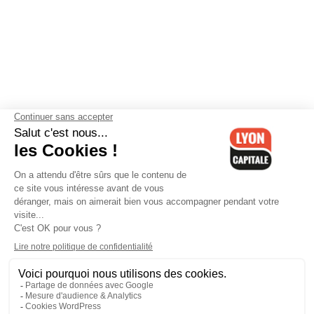
Contactez-nous
-
Mentions légales
-
CGV
-
Politique de
confidentialité
-
Gestion des cookies
-
Lyon Capitale TV
-
Archives
Lyon Capitale