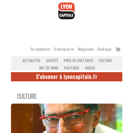
Accéder
au
contenu
Voir
Se connecter
S’enregistrer
Magazines
Boutique
le
ACTUALITÉS
SOCIÉTÉ
PRÈS DE CHEZ VOUS
CULTURE
panier
ART DE VIVRE
POLITIQUE
VIDÉOS
S'abonner à lyoncapitale.fr
CULTURE