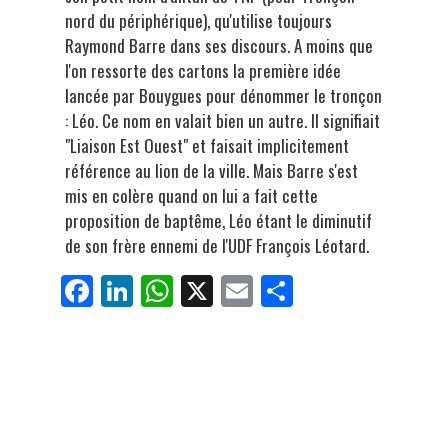
nord du périphérique), qu'utilise toujours
Raymond Barre dans ses discours. A moins que
l'on ressorte des cartons la première idée
lancée par Bouygues pour dénommer le tronçon
: Léo. Ce nom en valait bien un autre. Il signifiait
"Liaison Est Ouest" et faisait implicitement
référence au lion de la ville. Mais Barre s'est
mis en colère quand on lui a fait cette
proposition de baptême, Léo étant le diminutif
de son frère ennemi de l'UDF François Léotard.
Fa
Li
W
X
E
Pa
ce
nk
ha
m
rt
bo
ed
ts
ail
ag
ok
In
Ap
er
p