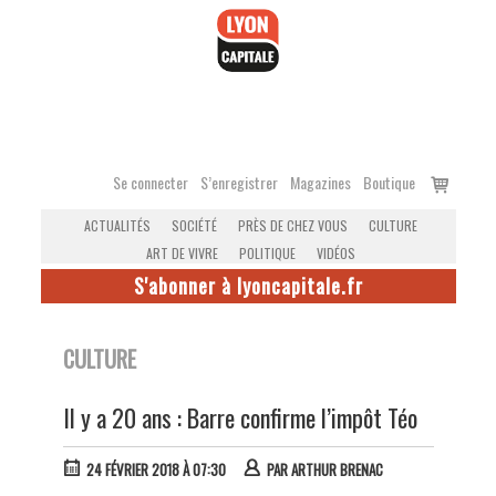
Accéder
au
contenu
Voir
Se connecter
S’enregistrer
Magazines
Boutique
le
ACTUALITÉS
SOCIÉTÉ
PRÈS DE CHEZ VOUS
CULTURE
panier
ART DE VIVRE
POLITIQUE
VIDÉOS
S'abonner à lyoncapitale.fr
CULTURE
Il y a 20 ans : Barre confirme l’impôt Téo
24 FÉVRIER 2018 À 07:30
PAR
ARTHUR BRENAC