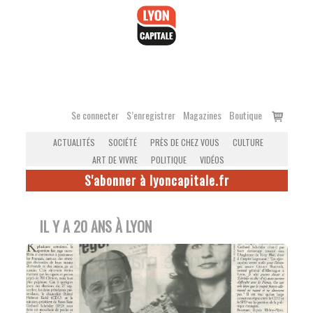
Accéder
au
contenu
Voir
Se connecter
S’enregistrer
Magazines
Boutique
le
ACTUALITÉS
SOCIÉTÉ
PRÈS DE CHEZ VOUS
CULTURE
panier
ART DE VIVRE
POLITIQUE
VIDÉOS
S'abonner à lyoncapitale.fr
IL Y A 20 ANS À LYON