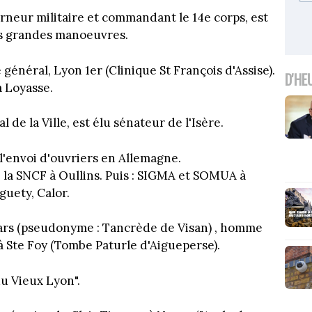
rneur militaire et commandant le 14e corps, est
 des grandes manoeuvres.
général, Lyon 1er (Clinique St François d'Assise).
D'HE
à Loyasse.
l de la Ville, est élu sénateur de l'Isère.
l'envoi d'ouvriers en Allemagne.
 la SNCF à Oullins. Puis : SIGMA et SOMUA à
guety, Calor.
llars (pseudonyme : Tancrède de Visan) , homme
 à Ste Foy (Tombe Paturle d'Aigueperse).
du Vieux Lyon".