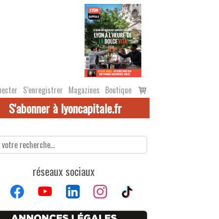
Voir
necter
S’enregistrer
Magazines
Boutique
le
S'abonner à lyoncapitale.fr
panier
réseaux sociaux