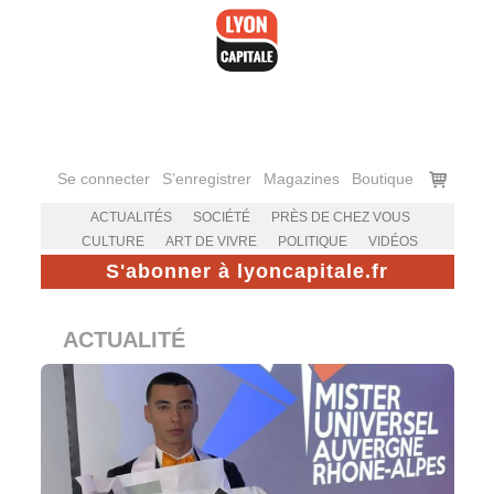
Accéder
au
contenu
Voir
Se connecter
S’enregistrer
Magazines
Boutique
le
panier
ACTUALITÉS
SOCIÉTÉ
PRÈS DE CHEZ VOUS
CULTURE
ART DE VIVRE
POLITIQUE
VIDÉOS
S'abonner à lyoncapitale.fr
ACTUALITÉ