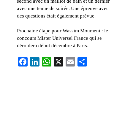
second avec un maillot de bain et un dernier
avec une tenue de soirée. Une épreuve avec
des questions était également prévue.
Prochaine étape pour Wassim Moumeni : le
concours Mister Universel France qui se
déroulera début décembre à Paris.
F
Li
W
X
E
P
a
n
h
m
ar
c
k
at
ail
ta
e
e
s
g
b
dI
A
er
o
n
p
o
p
k