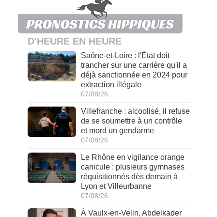
D'HEURE EN HEURE
Saône-et-Loire : l'État doit
trancher sur une carrière qu'il a
déjà sanctionnée en 2024 pour
extraction illégale
07/08/26
Villefranche : alcoolisé, il refuse
de se soumettre à un contrôle
et mord un gendarme
07/08/26
Le Rhône en vigilance orange
canicule : plusieurs gymnases
réquisitionnés dès demain à
Lyon et Villeurbanne
07/08/26
À Vaulx-en-Velin, Abdelkader