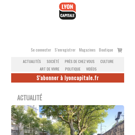
Accéder
au
contenu
Voir
Se connecter
S’enregistrer
Magazines
Boutique
le
ACTUALITÉS
SOCIÉTÉ
PRÈS DE CHEZ VOUS
CULTURE
panier
ART DE VIVRE
POLITIQUE
VIDÉOS
S'abonner à lyoncapitale.fr
ACTUALITÉ