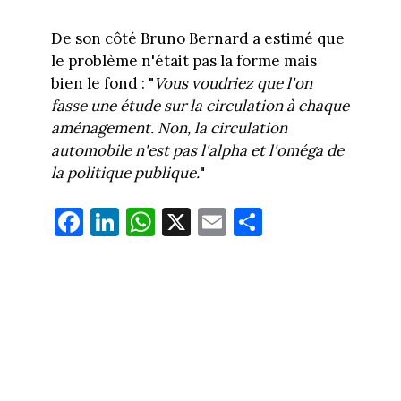
De son côté Bruno Bernard a estimé que
le problème n'était pas la forme mais
bien le fond : "
Vous voudriez que l'on
fasse une étude sur la circulation à chaque
aménagement. Non, la circulation
automobile n'est pas l'alpha et l'oméga de
la politique publique.
"
Fa
Li
W
X
E
Pa
ce
nk
ha
m
rt
bo
ed
ts
ail
ag
ok
In
Ap
er
p