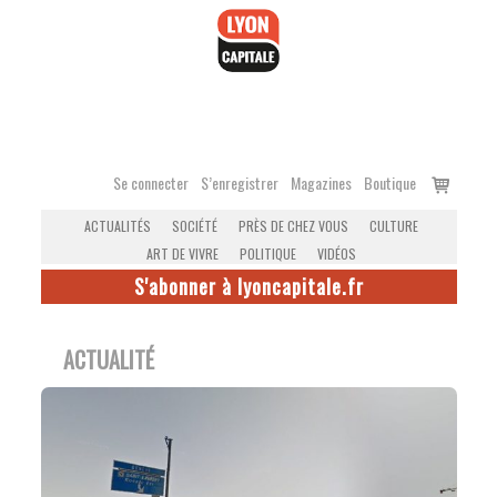
Accéder
au
contenu
Voir
Se connecter
S’enregistrer
Magazines
Boutique
le
ACTUALITÉS
SOCIÉTÉ
PRÈS DE CHEZ VOUS
CULTURE
panier
ART DE VIVRE
POLITIQUE
VIDÉOS
S'abonner à lyoncapitale.fr
ACTUALITÉ