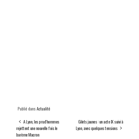
Publié dans
Actualité
A Lyon, les prud'hommes
Gilets jaunes : un acte IX suivi à
rejettent une nouvelle fois le
Lyon, avec quelques tensions
barème Macron