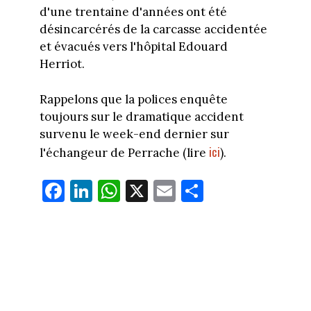
d'une trentaine d'années ont été
désincarcérés de la carcasse accidentée
et évacués vers l'hôpital Edouard
Herriot.
Rappelons que la polices enquête
toujours sur le dramatique accident
survenu le week-end dernier sur
ici
l'échangeur de Perrache (lire
).
Fa
Li
W
X
E
Pa
ce
nk
ha
m
rt
bo
ed
ts
ail
ag
ok
In
Ap
er
p