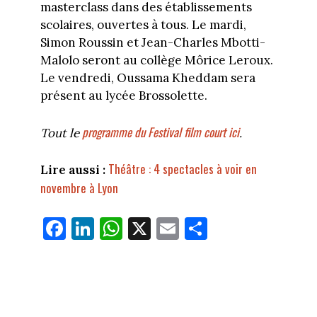
masterclass dans des établissements
scolaires, ouvertes à tous. Le mardi,
Simon Roussin et Jean-Charles Mbotti-
Malolo seront au collège Môrice Leroux.
Le vendredi, Oussama Kheddam sera
présent au lycée Brossolette.
programme du Festival film court ici
Tout le
.
Théâtre : 4 spectacles à voir en
Lire aussi :
novembre à Lyon
Fa
Li
W
X
E
Pa
ce
nk
ha
m
rt
bo
ed
ts
ail
ag
ok
In
Ap
er