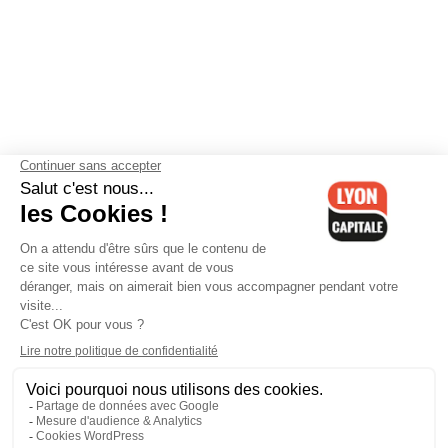
Contactez-nous
-
Mentions légales
-
CGV
-
Politique de
confidentialité
-
Gestion des cookies
-
Lyon Capitale TV
-
Archives
Lyon Capitale