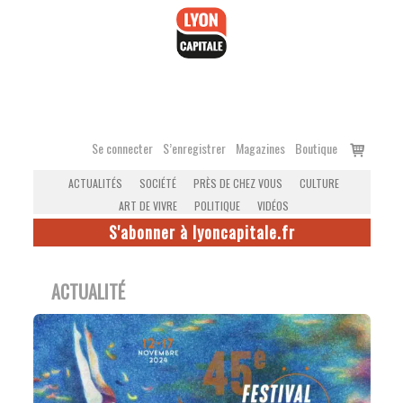
Accéder
au
contenu
Voir
Se connecter
S’enregistrer
Magazines
Boutique
le
ACTUALITÉS
SOCIÉTÉ
PRÈS DE CHEZ VOUS
CULTURE
panier
ART DE VIVRE
POLITIQUE
VIDÉOS
S'abonner à lyoncapitale.fr
ACTUALITÉ