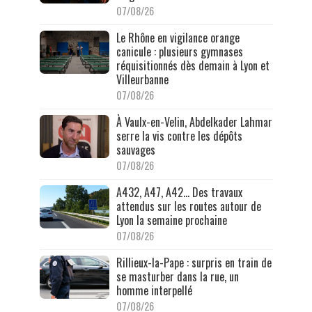
07/08/26
Le Rhône en vigilance orange
canicule : plusieurs gymnases
réquisitionnés dès demain à Lyon et
Villeurbanne
07/08/26
À Vaulx-en-Velin, Abdelkader Lahmar
serre la vis contre les dépôts
sauvages
07/08/26
A432, A47, A42… Des travaux
attendus sur les routes autour de
Lyon la semaine prochaine
07/08/26
Rillieux-la-Pape : surpris en train de
se masturber dans la rue, un
homme interpellé
07/08/26