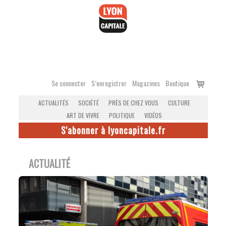
Accéder
au
contenu
Voir
Se connecter
S’enregistrer
Magazines
Boutique
le
ACTUALITÉS
SOCIÉTÉ
PRÈS DE CHEZ VOUS
CULTURE
panier
ART DE VIVRE
POLITIQUE
VIDÉOS
S'abonner à lyoncapitale.fr
ACTUALITÉ