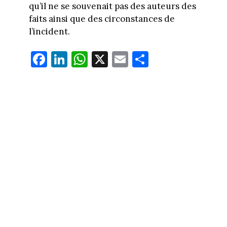
qu’il ne se souvenait pas des auteurs des
faits ainsi que des circonstances de
l’incident.
Fa
Li
W
X
E
Pa
ce
nk
ha
m
rt
bo
ed
ts
ail
ag
ok
In
Ap
er
p