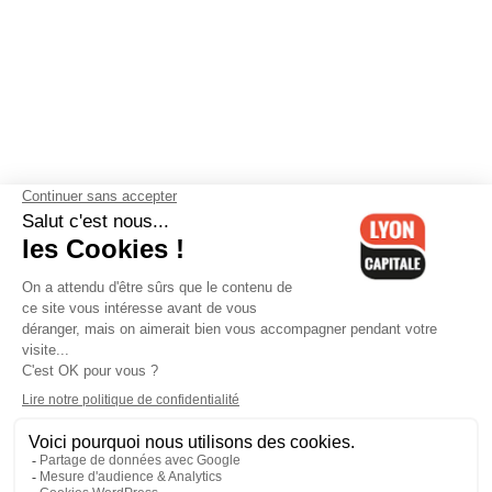
Contactez-nous
-
Mentions légales
-
CGV
-
Politique de
confidentialité
-
Gestion des cookies
-
Lyon Capitale TV
-
Archives