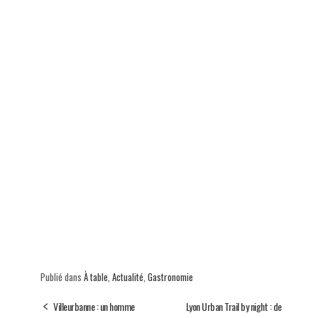
Publié dans
À table
,
Actualité
,
Gastronomie
Villeurbanne : un homme
Lyon Urban Trail by night : de