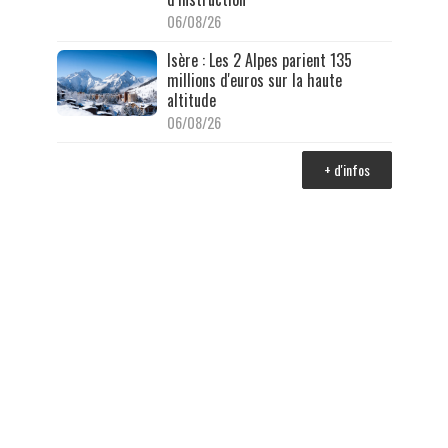
06/08/26
Isère : Les 2 Alpes parient 135
millions d'euros sur la haute
altitude
06/08/26
+ d'infos