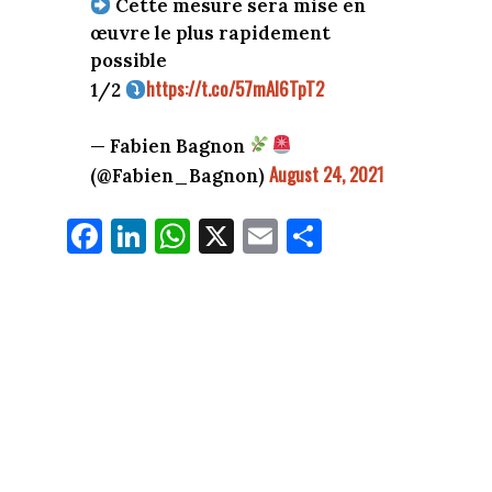
Cette mesure sera mise en
œuvre le plus rapidement
possible
https://t.co/57mAI6TpT2
1/2
— Fabien Bagnon
August 24, 2021
(@Fabien_Bagnon)
Fa
Li
W
X
E
Pa
ce
nk
ha
m
rt
bo
ed
ts
ail
ag
ok
In
Ap
er
p