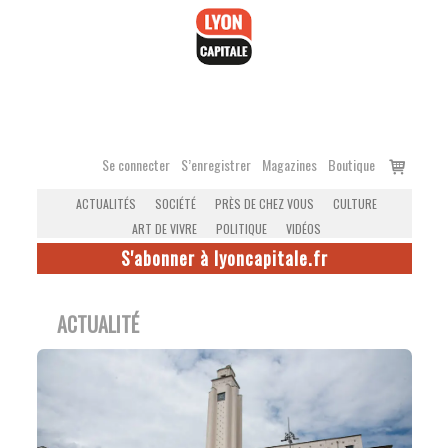
Accéder
au
contenu
Voir
Se connecter
S’enregistrer
Magazines
Boutique
le
ACTUALITÉS
SOCIÉTÉ
PRÈS DE CHEZ VOUS
CULTURE
panier
ART DE VIVRE
POLITIQUE
VIDÉOS
S'abonner à lyoncapitale.fr
ACTUALITÉ