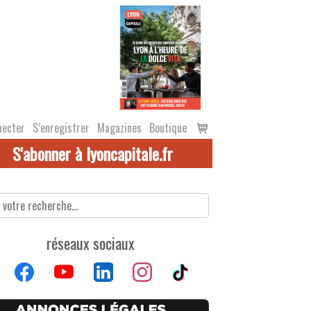
Voir
necter
S’enregistrer
Magazines
Boutique
le
S'abonner à lyoncapitale.fr
panier
réseaux sociaux