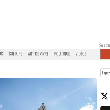
Se con
US
CULTURE
ART DE VIVRE
POLITIQUE
VIDÉOS