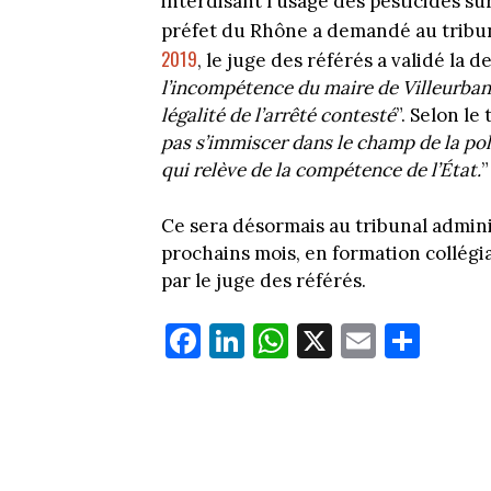
interdisant l'usage des pesticides s
préfet du Rhône a demandé au tribu
2019
, le juge des référés a validé la
l’incompétence du maire de Villeurbann
légalité de l’arrêté contesté
”. Selon le 
pas s’immiscer dans le champ de la po
qui relève de la compétence de l’État.
”
Ce sera désormais au tribunal admini
prochains mois, en formation collégia
par le juge des référés.
Fa
Li
W
X
E
Pa
ce
nk
ha
m
rt
bo
ed
ts
ail
ag
ok
In
Ap
er
p