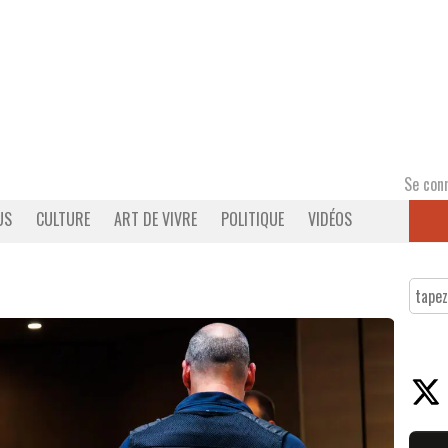
Se con
US
CULTURE
ART DE VIVRE
POLITIQUE
VIDÉOS