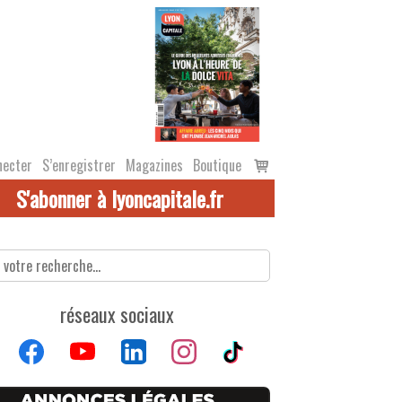
Voir
necter
S’enregistrer
Magazines
Boutique
le
S'abonner à lyoncapitale.fr
panier
réseaux sociaux