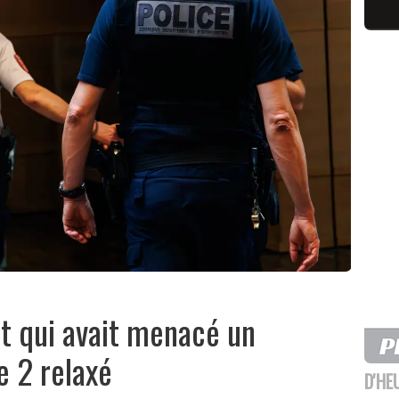
nt qui avait menacé un
e 2 relaxé
D'HE