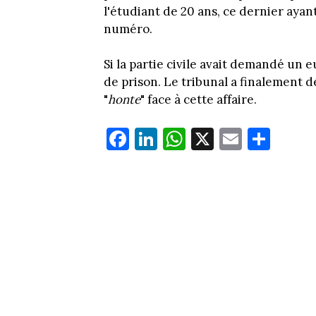
l'étudiant de 20 ans, ce dernier aya
numéro.
Si la partie civile avait demandé un 
de prison. Le tribunal a finalement d
"
honte
" face à cette affaire.
Fa
Li
W
X
E
Pa
ce
nk
ha
m
rt
bo
ed
ts
ail
ag
ok
In
Ap
er
p