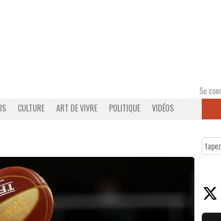
Se con
US
CULTURE
ART DE VIVRE
POLITIQUE
VIDÉOS