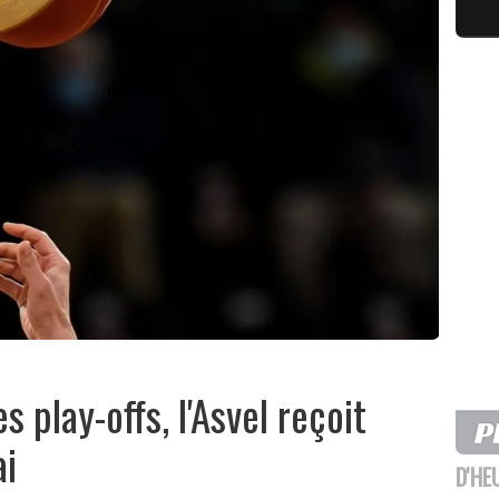
s play-offs, l'Asvel reçoit
ai
D'HE