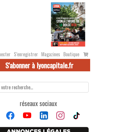
Voir
necter
S’enregistrer
Magazines
Boutique
le
S'abonner à lyoncapitale.fr
panier
réseaux sociaux