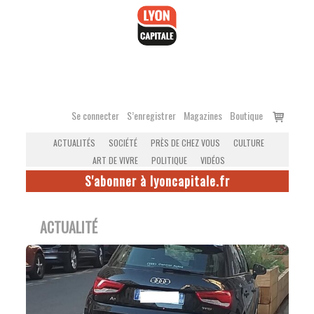
Accéder
au
contenu
Voir
Se connecter
S’enregistrer
Magazines
Boutique
le
ACTUALITÉS
SOCIÉTÉ
PRÈS DE CHEZ VOUS
CULTURE
panier
ART DE VIVRE
POLITIQUE
VIDÉOS
S'abonner à lyoncapitale.fr
ACTUALITÉ