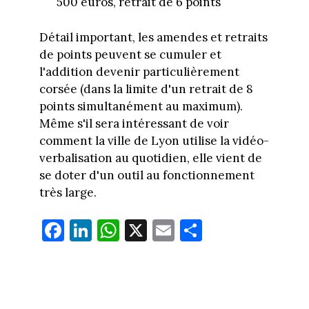
500 euros, retrait de 6 points
Détail important, les amendes et retraits
de points peuvent se cumuler et
l'addition devenir particulièrement
corsée (dans la limite d'un retrait de 8
points simultanément au maximum).
Même s'il sera intéressant de voir
comment la ville de Lyon utilise la vidéo-
verbalisation au quotidien, elle vient de
se doter d'un outil au fonctionnement
très large.
Fa
Li
W
X
E
Pa
ce
nk
ha
m
rt
bo
ed
ts
ail
ag
ok
In
Ap
er