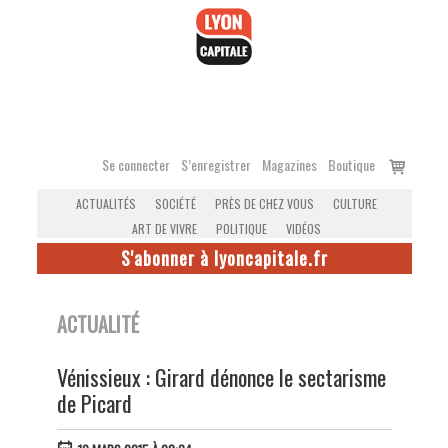
Accéder
au
contenu
Voir
Se connecter
S’enregistrer
Magazines
Boutique
le
ACTUALITÉS
SOCIÉTÉ
PRÈS DE CHEZ VOUS
CULTURE
panier
ART DE VIVRE
POLITIQUE
VIDÉOS
S'abonner à lyoncapitale.fr
ACTUALITÉ
Vénissieux : Girard dénonce le sectarisme
de Picard