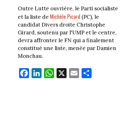
Outre Lutte ouvrière, le Parti socialiste
Michèle Picard
et la liste de
(PC), le
candidat Divers droite Christophe
Girard, soutenu par l'UMP et le centre,
devra affronter le FN qui a finalement
constitué une liste, menée par Damien
Monchau.
Fa
Li
W
X
E
Pa
ce
nk
ha
m
rt
bo
ed
ts
ail
ag
ok
In
Ap
er
p