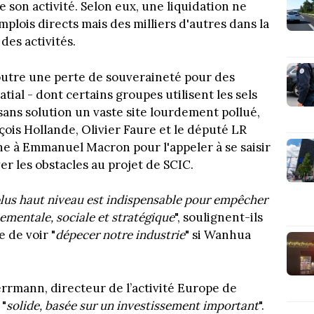
e son activité. Selon eux, une liquidation ne
mplois directs mais des milliers d'autres dans la
des activités.
utre une perte de souveraineté pour des
tial - dont certains groupes utilisent les sels
 sans solution un vaste site lourdement pollué,
çois Hollande, Olivier Faure et le député LR
ine à Emmanuel Macron pour l'appeler à se saisir
ver les obstacles au projet de SCIC.
plus haut niveau est indispensable pour empêcher
ementale, sociale et stratégique
", soulignent-ils
 de voir "
dépecer notre industrie
" si Wanhua
errmann, directeur de l’activité Europe de
 "
solide, basée sur un investissement important
".