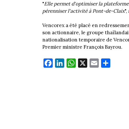
"
Elle permet d'optimiser la plateforme 
pérenniser l'activité à Pont-de-Claix
",
Vencorex a été placé en redressemen
son actionnaire, le groupe thaïland
nationalisation temporaire de Vencor
Premier ministre François Bayrou.
Fa
Li
W
X
E
Pa
ce
nk
ha
m
rt
bo
ed
ts
ail
ag
ok
In
Ap
er
p