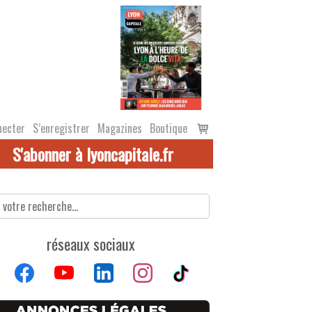
Voir
necter
S’enregistrer
Magazines
Boutique
le
S'abonner à lyoncapitale.fr
panier
réseaux sociaux