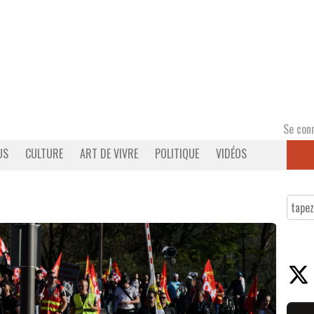
Se con
US
CULTURE
ART DE VIVRE
POLITIQUE
VIDÉOS