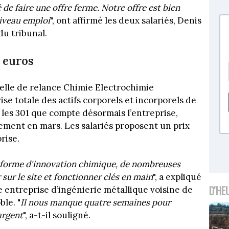
é de faire une offre ferme. Notre offre est bien
niveau emploi
", ont affirmé les deux salariés, Denis
du tribunal.
 euros
elle de relance Chimie Electrochimie
rise totale des actifs corporels et incorporels de
 les 301 que compte désormais l’entreprise,
ement en mars. Les salariés proposent un prix
rise.
teforme d'innovation chimique, de nombreuses
 sur le site et fonctionner clés en main
", a expliqué
D'HE
e entreprise d’ingénierie métallique voisine de
le. "
Il nous manque quatre semaines pour
argent
", a-t-il souligné.