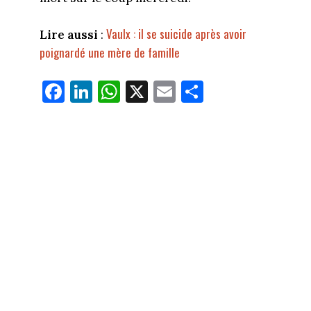
Vaulx : il se suicide après avoir
Lire aussi
:
poignardé une mère de famille
Fa
Li
W
X
E
Pa
ce
nk
ha
m
rt
bo
ed
ts
ail
ag
ok
In
Ap
er
p