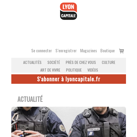
Accéder
au
contenu
Voir
Se connecter
S’enregistrer
Magazines
Boutique
le
ACTUALITÉS
SOCIÉTÉ
PRÈS DE CHEZ VOUS
CULTURE
panier
ART DE VIVRE
POLITIQUE
VIDÉOS
S'abonner à lyoncapitale.fr
ACTUALITÉ