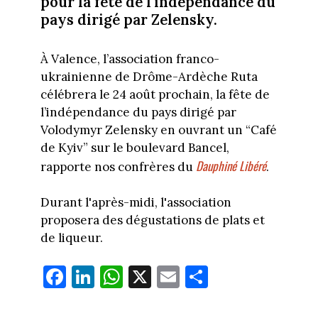
pour la fête de l'indépendance du
pays dirigé par Zelensky.
À Valence, l’association franco-
ukrainienne de Drôme-Ardèche Ruta
célébrera le 24 août prochain, la fête de
l’indépendance du pays dirigé par
Volodymyr Zelensky en ouvrant un “Café
de Kyiv” sur le boulevard Bancel,
Dauphiné Libéré
rapporte nos confrères du
.
Durant l'après-midi, l'association
proposera des dégustations de plats et
de liqueur.
Fa
Li
W
X
E
Pa
ce
nk
ha
m
rt