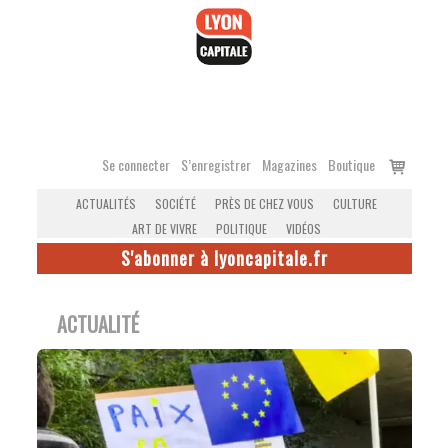
Accéder
au
contenu
Voir
Se connecter
S’enregistrer
Magazines
Boutique
le
ACTUALITÉS
SOCIÉTÉ
PRÈS DE CHEZ VOUS
CULTURE
panier
ART DE VIVRE
POLITIQUE
VIDÉOS
S'abonner à lyoncapitale.fr
ACTUALITÉ