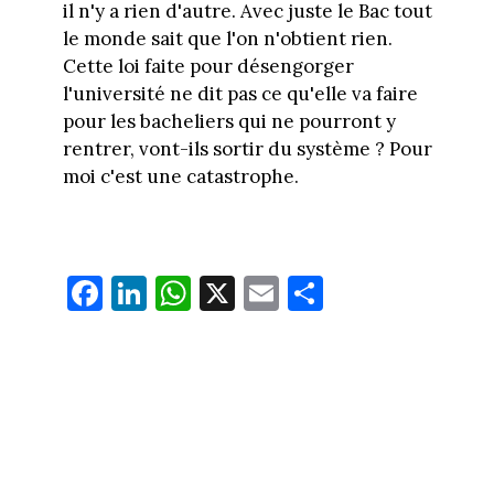
il n'y a rien d'autre. Avec juste le Bac tout
le monde sait que l'on n'obtient rien.
Cette loi faite pour désengorger
l'université ne dit pas ce qu'elle va faire
pour les bacheliers qui ne pourront y
rentrer, vont-ils sortir du système ? Pour
moi c'est une catastrophe.
Fa
Li
W
X
E
Pa
ce
nk
ha
m
rt
bo
ed
ts
ail
ag
ok
In
Ap
er
p