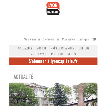
Accéder
au
contenu
Voir
Se connecter
S’enregistrer
Magazines
Boutique
le
ACTUALITÉS
SOCIÉTÉ
PRÈS DE CHEZ VOUS
CULTURE
panier
ART DE VIVRE
POLITIQUE
VIDÉOS
S'abonner à lyoncapitale.fr
ACTUALITÉ