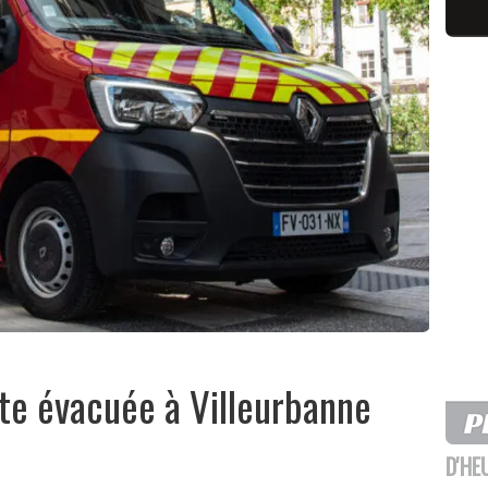
te évacuée à Villeurbanne
D'HE