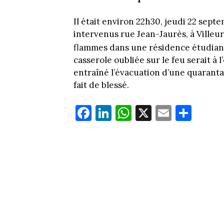
Il était environ 22h30, jeudi 22 sep
intervenus rue Jean-Jaurès, à Villeu
flammes dans une résidence étudian
casserole oubliée sur le feu serait à 
entraîné l’évacuation d’une quaranta
fait de blessé.
Fa
Li
W
X
E
Pa
ce
nk
ha
m
rt
bo
ed
ts
ail
ag
ok
In
Ap
er
p