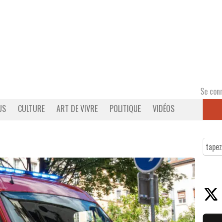
Se con
US
CULTURE
ART DE VIVRE
POLITIQUE
VIDÉOS