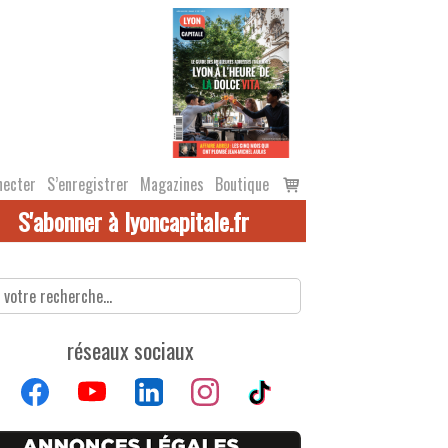
Voir
necter
S’enregistrer
Magazines
Boutique
le
S'abonner à lyoncapitale.fr
panier
réseaux sociaux