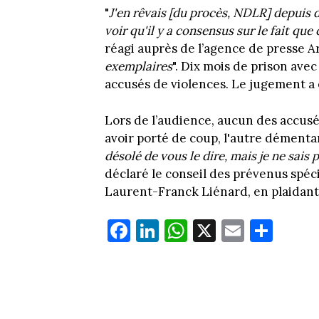
"
J'en rêvais [du procès, NDLR] depuis d
voir qu'il y a consensus sur le fait qu
réagi auprès de l’agence de presse Ar
exemplaires
". Dix mois de prison avec
accusés de violences. Le jugement a 
Lors de l’audience, aucun des accusés
avoir porté de coup, l'autre démentant
désolé de vous le dire, mais je ne sai
déclaré le conseil des prévenus spéci
Laurent-Franck Liénard, en plaidant 
Fa
Li
W
X
E
Pa
ce
nk
ha
m
rt
bo
ed
ts
ail
ag
ok
In
Ap
er