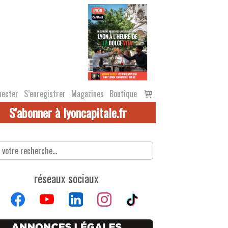
Voir
necter
S’enregistrer
Magazines
Boutique
le
S'abonner à lyoncapitale.fr
panier
réseaux sociaux