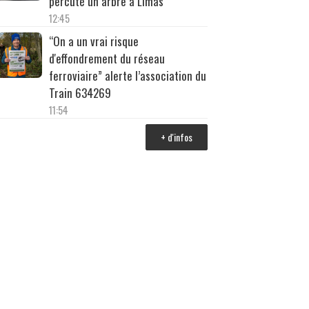
percuté un arbre à Limas
12:45
“On a un vrai risque
d'effondrement du réseau
ferroviaire” alerte l’association du
Train 634269
11:54
+ d'infos