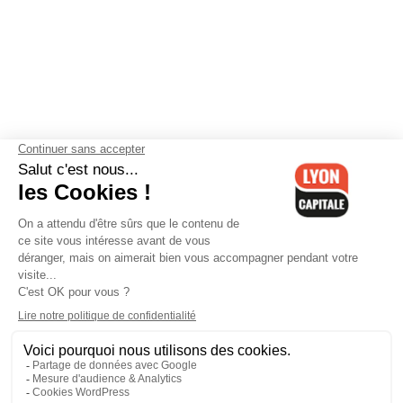
Contactez-nous
-
Mentions légales
-
CGV
-
Politique de
confidentialité
-
Gestion des cookies
-
Lyon Capitale TV
-
Archives
Lyon Capitale