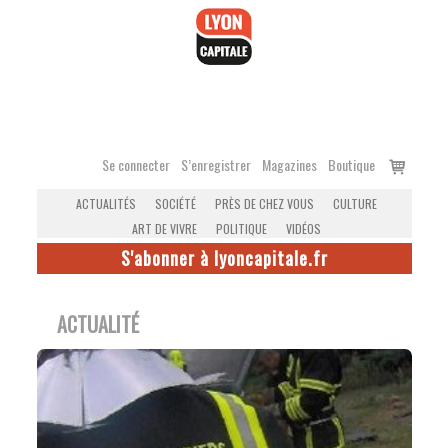
Accéder
au
contenu
Voir
Se connecter
S’enregistrer
Magazines
Boutique
le
ACTUALITÉS
SOCIÉTÉ
PRÈS DE CHEZ VOUS
CULTURE
panier
ART DE VIVRE
POLITIQUE
VIDÉOS
S'abonner à lyoncapitale.fr
ACTUALITÉ