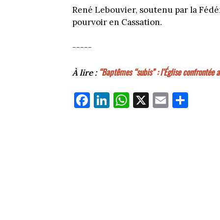
René Lebouvier, soutenu par la Fédéra
pourvoir en Cassation.
-----
“Baptêmes “subis” : l’Église confrontée au
À lire :
Fa
Li
W
X
E
Pa
ce
nk
ha
m
rt
bo
ed
ts
ail
ag
ok
In
Ap
er
p