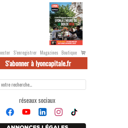
Voir
necter
S’enregistrer
Magazines
Boutique
le
S'abonner à lyoncapitale.fr
panier
réseaux sociaux