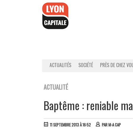
Accéder
au
contenu
ACTUALITÉS
SOCIÉTÉ
PRÈS DE CHEZ VO
ACTUALITÉ
Baptême : reniable ma
11 SEPTEMBRE 2013 À 16:52
PAR
M-A CAP