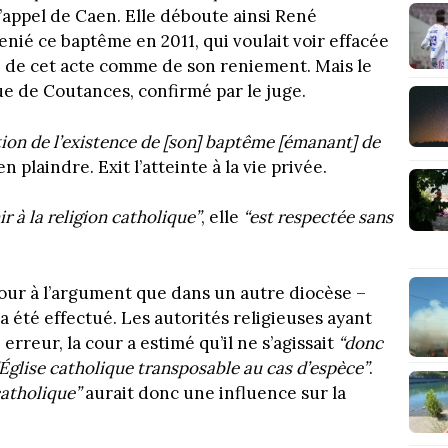
’appel de Caen. Elle déboute ainsi René
enié ce baptême en 2011, qui voulait voir effacée
e de cet acte comme de son reniement. Mais le
que de Coutances, confirmé par le juge.
tion de l’existence de [son] baptême [émanant] de
’en plaindre. Exit l’atteinte à la vie privée.
r à la religion catholique”
, elle
“est respectée sans
cour à l’argument que dans un autre diocèse –
a été effectué. Les autorités religieuses ayant
rreur, la cour a estimé qu’il ne s’agissait
“donc
’Église catholique transposable au cas d’espèce”
.
catholique”
aurait donc une influence sur la