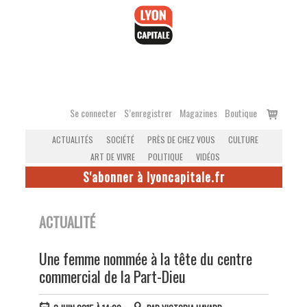
Accéder
au
contenu
Voir
Se connecter
S’enregistrer
Magazines
Boutique
le
ACTUALITÉS
SOCIÉTÉ
PRÈS DE CHEZ VOUS
CULTURE
panier
ART DE VIVRE
POLITIQUE
VIDÉOS
S'abonner à lyoncapitale.fr
ACTUALITÉ
Une femme nommée à la tête du centre
commercial de la Part-Dieu