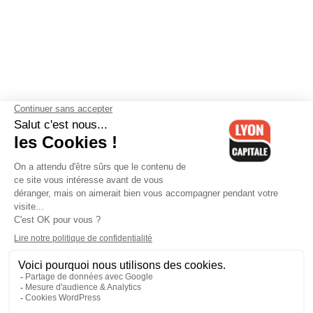
Contactez-nous
-
Mentions légales
-
CGV
-
Politique de
confidentialité
-
Gestion des cookies
-
Lyon Capitale TV
-
Archives
Lyon Capitale