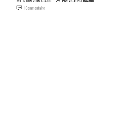
3 JUIN 2015 À 14:00
PAR
VICTORIA HAVARD
1 Commentaire