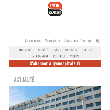
Accéder
au
contenu
Voir
Se connecter
S’enregistrer
Magazines
Boutique
le
ACTUALITÉS
SOCIÉTÉ
PRÈS DE CHEZ VOUS
CULTURE
panier
ART DE VIVRE
POLITIQUE
VIDÉOS
S'abonner à lyoncapitale.fr
ACTUALITÉ