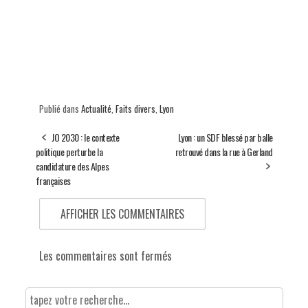
Publié dans
Actualité
,
Faits divers
,
Lyon
JO 2030 : le contexte
Lyon : un SDF blessé par balle
politique perturbe la
retrouvé dans la rue à Gerland
candidature des Alpes
françaises
AFFICHER LES COMMENTAIRES
Les commentaires sont fermés