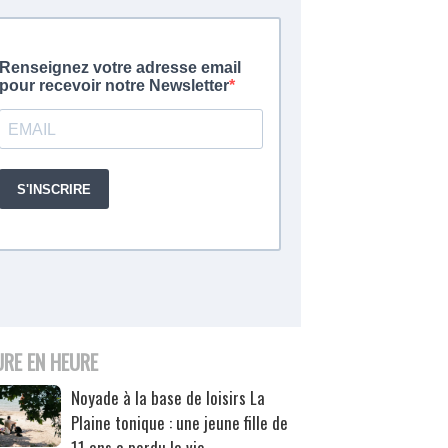
URE EN HEURE
Noyade à la base de loisirs La
Plaine tonique : une jeune fille de
11 ans a perdu la vie