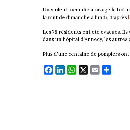
Un violent incendie a ravagé la toit
L
la nuit de dimanche à lundi, d'après
Les 78 résidents ont été évacués. Ils
dans un hôpital d'Annecy, les autres 
Plus d'une centaine de pompiers ont 
Fa
Li
W
X
E
Pa
ce
nk
ha
m
rt
bo
ed
ts
ail
ag
ok
In
Ap
er
p