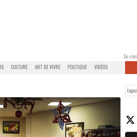
Se con
US
CULTURE
ART DE VIVRE
POLITIQUE
VIDÉOS