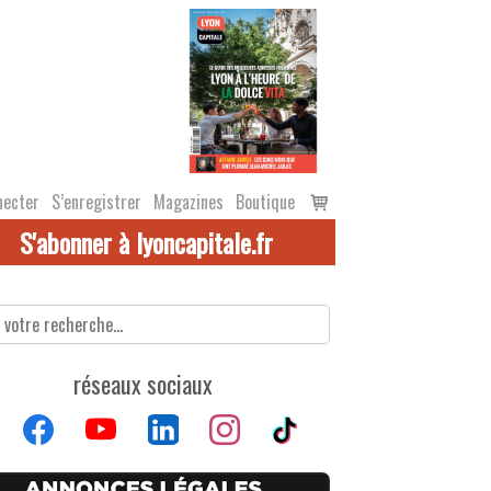
Voir
necter
S’enregistrer
Magazines
Boutique
le
S'abonner à lyoncapitale.fr
panier
réseaux sociaux