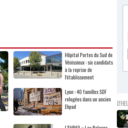
Hôpital Portes du Sud de
Vénissieux : six candidats
à la reprise de
l'établissement
Lyon : 40 familles SDF
relogées dans un ancien
D'HE
Ehpad
L’EHPAD « Les Balcons