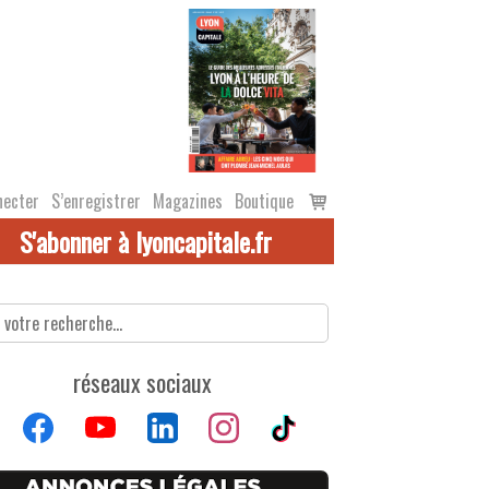
Voir
necter
S’enregistrer
Magazines
Boutique
le
S'abonner à lyoncapitale.fr
panier
réseaux sociaux