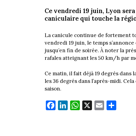
Ce vendredi 19 juin, Lyon ser
caniculaire qui touche la régi
La canicule continue de fortement t
vendredi 19 juin, le temps s’annonce
jusqu’en fin de soirée. À noter la pr
rafales atteignant les 50 km/h par 
Ce matin, il fait déjà 19 degrés dans
les 36 degrés dans l’après-midi. Cel
saison.
Fa
Li
W
X
E
Pa
ce
nk
ha
m
rt
bo
ed
ts
ail
ag
ok
In
Ap
er