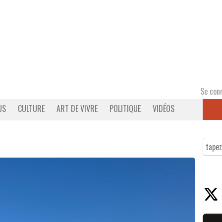
Se con
US
CULTURE
ART DE VIVRE
POLITIQUE
VIDÉOS