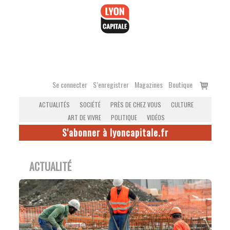
Accéder
au
contenu
Voir
Se connecter
S’enregistrer
Magazines
Boutique
le
ACTUALITÉS
SOCIÉTÉ
PRÈS DE CHEZ VOUS
CULTURE
panier
ART DE VIVRE
POLITIQUE
VIDÉOS
S'abonner à lyoncapitale.fr
ACTUALITÉ