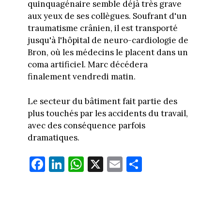
quinquagénaire semble déjà très grave
aux yeux de ses collègues. Soufrant d'un
traumatisme crânien, il est transporté
jusqu'à l'hôpital de neuro-cardiologie de
Bron, où les médecins le placent dans un
coma artificiel. Marc décédera
finalement vendredi matin.
Le secteur du bâtiment fait partie des
plus touchés par les accidents du travail,
avec des conséquence parfois
dramatiques.
Fa
Li
W
X
E
Pa
ce
nk
ha
m
rt
bo
ed
ts
ail
ag
ok
In
Ap
er