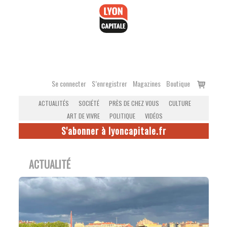
Accéder
au
contenu
Voir
Se connecter
S’enregistrer
Magazines
Boutique
le
ACTUALITÉS
SOCIÉTÉ
PRÈS DE CHEZ VOUS
CULTURE
panier
ART DE VIVRE
POLITIQUE
VIDÉOS
S'abonner à lyoncapitale.fr
ACTUALITÉ