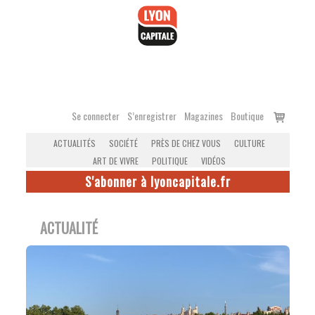
Accéder
au
contenu
Voir
Se connecter
S’enregistrer
Magazines
Boutique
le
ACTUALITÉS
SOCIÉTÉ
PRÈS DE CHEZ VOUS
CULTURE
panier
ART DE VIVRE
POLITIQUE
VIDÉOS
S'abonner à lyoncapitale.fr
ACTUALITÉ