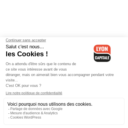
Contactez-nous
-
Mentions légales
-
CGV
-
Politique de
confidentialité
-
Gestion des cookies
-
Lyon Capitale TV
-
Archives
Lyon Capitale
Lyon Capitale - 51 avenue Maréchal Foch - CS 40091 - 69456 Lyon