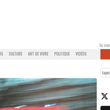
Se con
US
CULTURE
ART DE VIVRE
POLITIQUE
VIDÉOS