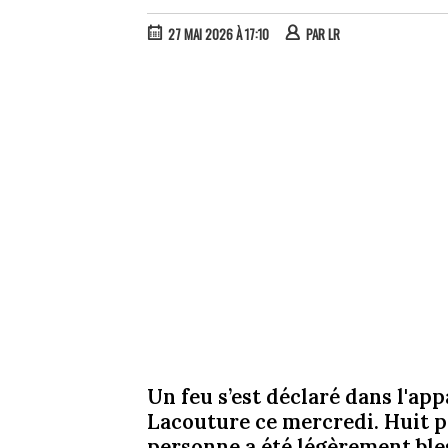
27 MAI 2026 À 17:10
PAR
LR
Un feu s’est déclaré dans l'a
Lacouture ce mercredi. Huit p
personne a été légèrement bles