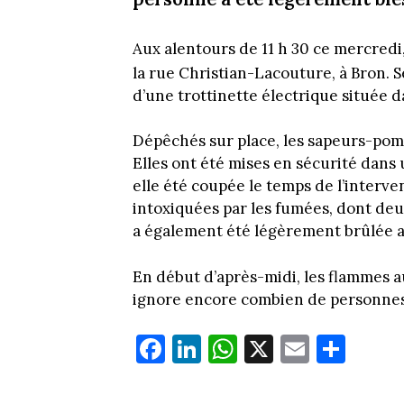
Aux alentours de 11 h 30 ce mercredi
la rue Christian-Lacouture, à Bron. 
d’une trottinette électrique située 
Dépêchés sur place, les sapeurs-pom
Elles ont été mises en sécurité dans u
elle été coupée le temps de l’interve
intoxiquées par les fumées, dont deu
a également été légèrement brûlée au 
En début d’après-midi, les flammes 
ignore encore combien de personnes
Fa
Li
W
X
E
Pa
ce
nk
ha
m
rt