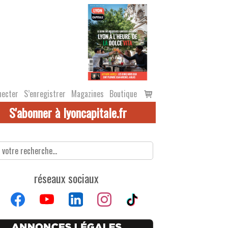
Voir
necter
S’enregistrer
Magazines
Boutique
le
S'abonner à lyoncapitale.fr
panier
réseaux sociaux