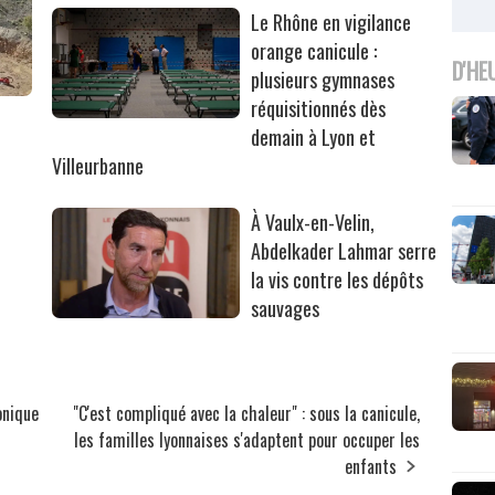
Le Rhône en vigilance
orange canicule :
D'HE
plusieurs gymnases
réquisitionnés dès
r
demain à Lyon et
Villeurbanne
À Vaulx-en-Velin,
Abdelkader Lahmar serre
la vis contre les dépôts
sauvages
onique
"C'est compliqué avec la chaleur" : sous la canicule,
les familles lyonnaises s'adaptent pour occuper les
enfants