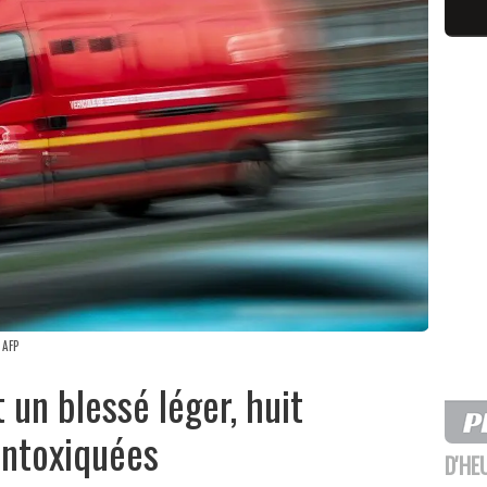
 AFP
 un blessé léger, huit
intoxiquées
D'HE