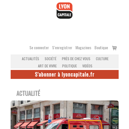
Accéder
au
contenu
Voir
Se connecter
S’enregistrer
Magazines
Boutique
le
ACTUALITÉS
SOCIÉTÉ
PRÈS DE CHEZ VOUS
CULTURE
panier
ART DE VIVRE
POLITIQUE
VIDÉOS
S'abonner à lyoncapitale.fr
ACTUALITÉ