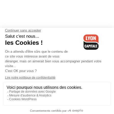
Contactez-nous
-
Mentions légales
-
CGV
-
Politique de
confidentialité
-
Gestion des cookies
-
Lyon Capitale TV
-
Archives
Lyon Capitale
Lyon Capitale - 51 avenue Maréchal Foch - CS 40091 - 69456 Lyon
Cedex 06