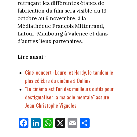
retraçant les différentes étapes de
fabrication du film sera visible du 13
octobre au 9 novembre, à la
Médiathèque François Mitterrand,
Latour-Maubourg à Valence et dans
d’autres lieux partenaires.
Lire aussi :
Ciné-concert : Laurel et Hardy, le tandem le
plus célèbre du cinéma à Oullins
"Le cinéma est l'un des meilleurs outils pour
déstigmatiser la maladie mentale" assure
Jean-Christophe Vignoles
Fa
Li
W
X
E
Pa
ce
nk
ha
m
rt