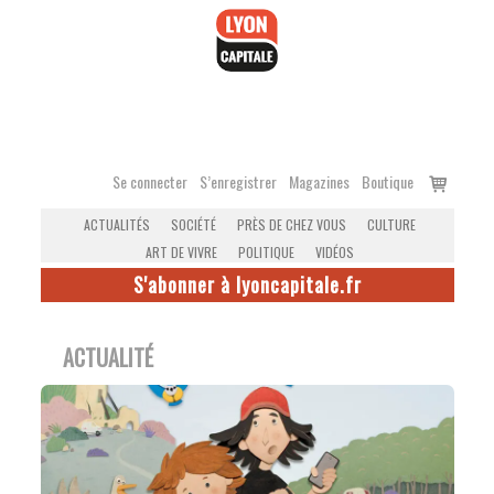
Accéder
au
contenu
Voir
Se connecter
S’enregistrer
Magazines
Boutique
le
ACTUALITÉS
SOCIÉTÉ
PRÈS DE CHEZ VOUS
CULTURE
panier
ART DE VIVRE
POLITIQUE
VIDÉOS
S'abonner à lyoncapitale.fr
ACTUALITÉ