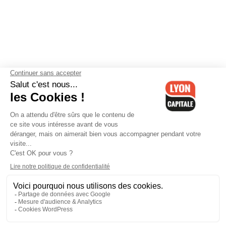
Contactez-nous
-
Mentions légales
-
CGV
-
Politique de
confidentialité
-
Gestion des cookies
-
Lyon Capitale TV
-
Archives
Lyon Capitale
Lyon Capitale - 51 avenue Maréchal Foch - CS 40091 - 69456 Lyon