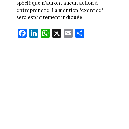
spécifique n'auront aucun action à
entreprendre. La mention "exercice"
sera explicitement indiquée.
Fa
Li
W
X
E
Pa
ce
nk
ha
m
rt
bo
ed
ts
ail
ag
ok
In
Ap
er
p