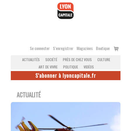
Accéder
au
contenu
Voir
Se connecter
S’enregistrer
Magazines
Boutique
le
ACTUALITÉS
SOCIÉTÉ
PRÈS DE CHEZ VOUS
CULTURE
panier
ART DE VIVRE
POLITIQUE
VIDÉOS
S'abonner à lyoncapitale.fr
ACTUALITÉ