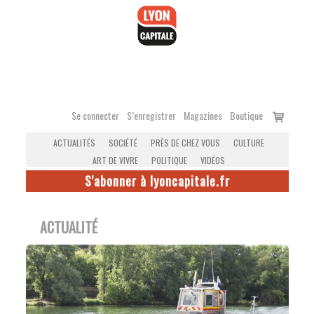
Accéder
au
contenu
Voir
Se connecter
S’enregistrer
Magazines
Boutique
le
ACTUALITÉS
SOCIÉTÉ
PRÈS DE CHEZ VOUS
CULTURE
panier
ART DE VIVRE
POLITIQUE
VIDÉOS
S'abonner à lyoncapitale.fr
ACTUALITÉ