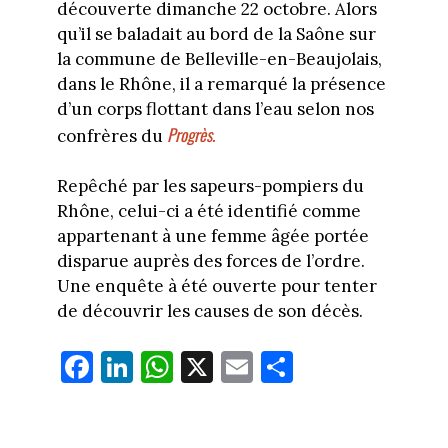
découverte dimanche 22 octobre. Alors
qu’il se baladait au bord de la Saône sur
la commune de Belleville-en-Beaujolais,
dans le Rhône, il a remarqué la présence
d’un corps flottant dans l’eau selon nos
Progrès.
confrères du
Repêché par les sapeurs-pompiers du
Rhône, celui-ci a été identifié comme
appartenant à une femme âgée portée
disparue auprès des forces de l’ordre.
Une enquête à été ouverte pour tenter
de découvrir les causes de son décès.
Fa
Li
W
X
E
Pa
ce
nk
ha
m
rt
bo
ed
ts
ail
ag