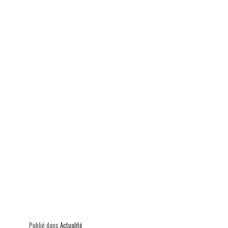
ok
In
Ap
er
p
Publié dans
Actualité