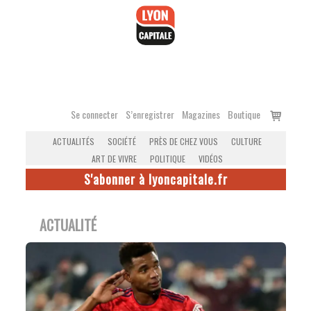
Accéder
au
contenu
Voir
Se connecter
S’enregistrer
Magazines
Boutique
le
ACTUALITÉS
SOCIÉTÉ
PRÈS DE CHEZ VOUS
CULTURE
panier
ART DE VIVRE
POLITIQUE
VIDÉOS
S'abonner à lyoncapitale.fr
ACTUALITÉ