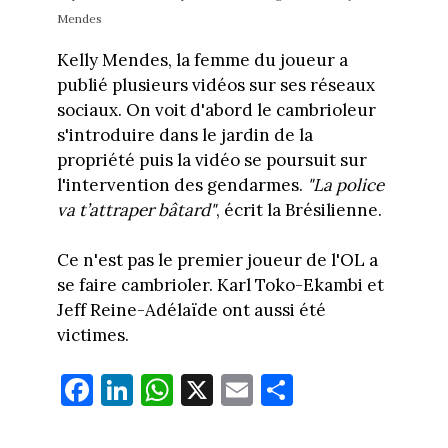
Mendes
Kelly Mendes, la femme du joueur a
publié plusieurs vidéos sur ses réseaux
sociaux. On voit d'abord le cambrioleur
s'introduire dans le jardin de la
propriété puis la vidéo se poursuit sur
l'intervention des gendarmes.
"La police
va t’attraper bâtard"
, écrit la Brésilienne.
Ce n'est pas le premier joueur de l'OL a
se faire cambrioler. Karl Toko-Ekambi et
Jeff Reine-Adélaïde ont aussi été
victimes.
Fa
Li
W
X
E
Pa
ce
nk
ha
m
rt